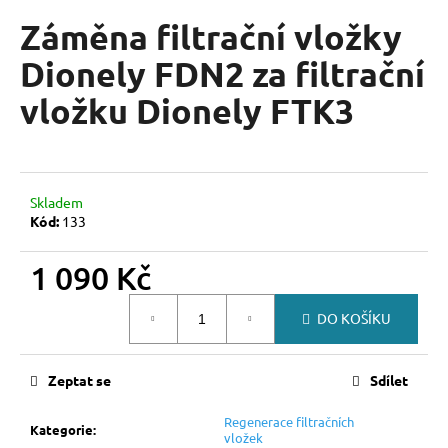
hodnocení
a
produktu
Záměna filtrační vložky
je
j
0,0
Dionely FDN2 za filtrační
í
z
t
vložku Dionely FTK3
5
hvězdiček.
?
Skladem
Kód:
133
HLEDAT
1 090 Kč
Měrná
D
DO KOŠÍKU
cena:
o
p
Zeptat se
Sdílet
o
r
Regenerace filtračních
u
Kategorie
:
vložek