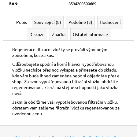
č
EAN
:
8594200500689
u
j
e
Popis
Související (8)
Podobné (3)
Hodnocení
m
e
Diskuze
Značka
Ostatní informace
Regenerace filtrační vložky se provádí výměnným
FILTRAČNÍ
způsobem, kus za kus.
VLOŽKA
DIONA
Odšroubujete spodní a horní hlavici, vypotřebovanou
MAX
vložku necháte přes noc vykapat a přinesete do skladu,
FDN2
kde vám bude ihned zaměněna nebo si objednáte přes e-
–
shop. Za svou vypotřebovanou filtrační vložku obdržíte
NÁHRADNÍ
regenerovanou, která má stejné schopnosti jako vložka
FILTR
nová.
PRO
SNÍŽENÍ
Jakmile obdržíme vaši vypotřebovanou filtrační vložku,
DUSIČNANŮ
obratem vám zašleme filtrační vložku regenerovanou za
A
uvedenou cenu.
DUSITANŮ
990
Z
Kč