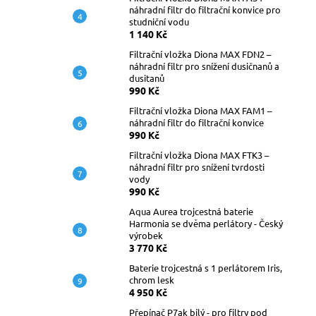
náhradní filtr do filtrační konvice pro
studniční vodu
1 140 Kč
Filtrační vložka Diona MAX FDN2 –
náhradní filtr pro snížení dusičnanů a
dusitanů
990 Kč
Filtrační vložka Diona MAX FAM1 –
náhradní filtr do filtrační konvice
990 Kč
Filtrační vložka Diona MAX FTK3 –
náhradní filtr pro snížení tvrdosti
vody
990 Kč
Aqua Aurea trojcestná baterie
Harmonia se dvěma perlátory - Český
výrobek
3 770 Kč
Baterie trojcestná s 1 perlátorem Iris,
chrom lesk
4 950 Kč
Přepínač P7ak bílý - pro filtry pod