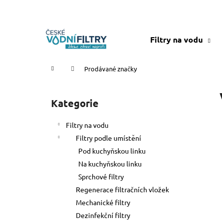
K
o
Zpět
Zpět
Přejít
š
na
Filtry na vodu
do
do
í
obsah
k
obchodu
obchodu
Domů
Prodávané značky
P
o
Kategorie
Přeskočit
s
kategorie
t
Filtry na vodu
r
Filtry podle umístění
a
Pod kuchyňskou linku
n
Na kuchyňskou linku
n
Sprchové filtry
í
Regenerace filtračních vložek
p
Mechanické filtry
a
Dezinfekční filtry