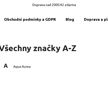
Doprava nad 2000 Kč zdarma
Obchodní podmínky a GDPR
Blog
Doprava a pl
Co potřebujete najít?
Všechny značky A-Z
HLEDAT
A
Doporučujeme
Aqua Aurea