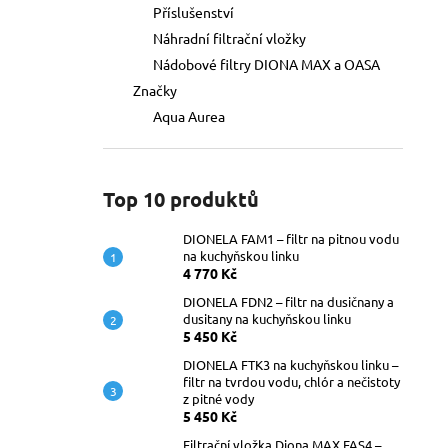
n
DIONELA FAM1 – FILTR NA PITNOU
Příslušenství
VODU NA KUCHYŇSKOU LINKU
e
Náhradní filtrační vložky
4 770 Kč
l
Nádobové filtry DIONA MAX a OASA
Značky
Aqua Aurea
Top 10 produktů
DIONELA FAM1 – filtr na pitnou vodu
na kuchyňskou linku
4 770 Kč
DIONELA FDN2 – filtr na dusičnany a
dusitany na kuchyňskou linku
5 450 Kč
DIONELA FTK3 na kuchyňskou linku –
filtr na tvrdou vodu, chlór a nečistoty
z pitné vody
5 450 Kč
Filtrační vložka Diona MAX FAS4 –