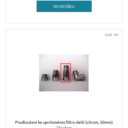
5
450
DO KOŠÍKU
Kč
Kód:
181
Prodloužení ke sprchovému filtru delší (chrom, 50mm)
Skladem