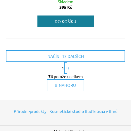
Skladem
395 Kč
DO KOŠÍKU
NAČÍST 12 DALŠÍCH
S
1
7
t
O
r
74
položek celkem
v
á
NAHORU
l
n
k
á
o
d
Z
v
a
á
á
c
Přírodní-produkty
Kosmetické studio Buď krásná v Brně
n
p
í
í
p
a