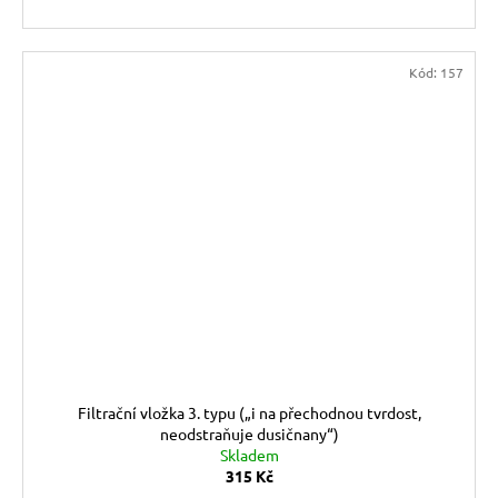
Kód:
157
Filtrační vložka 3. typu („i na přechodnou tvrdost,
neodstraňuje dusičnany“)
Skladem
315 Kč