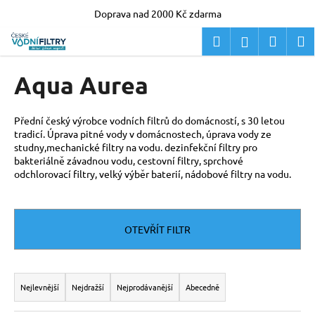
K
Doprava nad 2000 Kč zdarma
o
Zpět
Zpět
Hledat
Nákup
M
Přihlášení
Přejít
š
na
í
košík
obsah
C
Aqua Aurea
k
o
p
Přední český výrobce vodních filtrů do domácností, s 30 letou
o
tradicí. Úprava pitné vody v domácnostech, úprava vody ze
t
studny,mechanické filtry na vodu. dezinfekční filtry pro
bakteriálně závadnou vodu, cestovní filtry, sprchové
ř
odchlorovací filtry, velký výběr baterií, nádobové filtry na vodu.
e
b
u
OTEVŘÍT FILTR
j
e
Ř
t
a
Nejlevnější
Nejdražší
Nejprodávanější
Abecedně
e
z
n