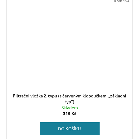
Kód:
154
Filtrační vložka 2. typu (s červeným kloboučkem, „základní
typ“)
Skladem
315 Kč
DO KOŠÍKU