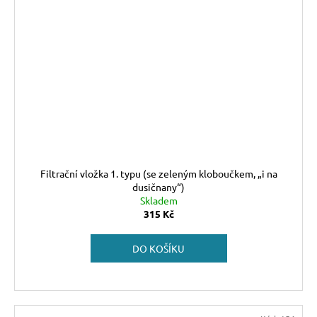
Filtrační vložka 1. typu (se zeleným kloboučkem, „i na
dusičnany“)
Skladem
315 Kč
DO KOŠÍKU